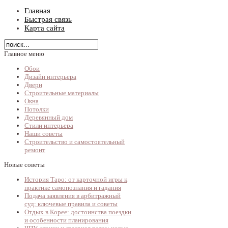
Главная
Быстрая связь
Карта сайта
Главное меню
Обои
Дизайн интерьера
Двери
Строительные материалы
Окна
Потолки
Деревянный дом
Стили интерьера
Наши советы
Строительство и самостоятельный
ремонт
Новые советы
История Таро: от карточной игры к
практике самопознания и гадания
Подача заявления в арбитражный
суд: ключевые правила и советы
Отдых в Корее: достоинства поездки
и особенности планирования