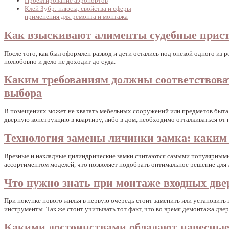
Проектирование аэропортов
Клей Зубр: плюсы, свойства и сферы
применения для ремонта и монтажа
Как взыскивают алименты судебные прист
После того, как был оформлен развод и дети остались под опекой одного из
полюбовно и дело не доходит до суда.
Каким требованиям должны соответствоват
выбора
В помещениях может не хватать мебельных сооружений или предметов быта. 
дверную конструкцию в квартиру, либо в дом, необходимо отталкиваться от 
Технология замены личинки замка: каким 
Врезные и накладные цилиндрические замки считаются самыми популярными
ассортиментом моделей, что позволяет подобрать оптимальное решение для
Что нужно знать при монтаже входных две
При покупке нового жилья в первую очередь стоит заменить или установить 
инструменты. Так же стоит учитывать тот факт, что во время демонтажа две
Какими достоинствами обладают навесные 