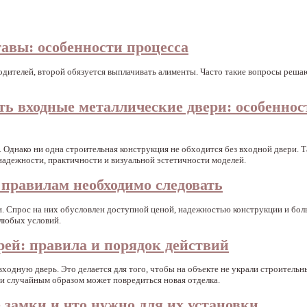
авы: особенности процесса
 родителей, второй обязуется выплачивать алименты. Часто такие вопросы реша
ь входные металлические двери: особеннос
Однако ни одна строительная конструкция не обходится без входной двери. Т
надежности, практичности и визуальной эстетичности моделей.
правилам необходимо следовать
. Спрос на них обусловлен доступной ценой, надежностью конструкции и бо
 любых условий.
рей: правила и порядок действий
входную дверь. Это делается для того, чтобы на объекте не украли строитель
ри случайным образом может повредиться новая отделка.
замки и что нужно для их установки