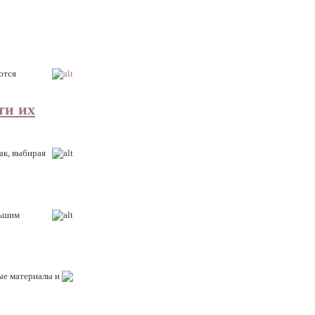
ются
ти их
ак, выбирая
льшим
ные материалы и