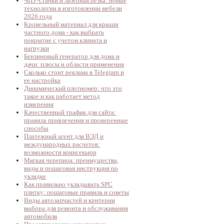
ЧПУ-станки и лазерная резка: новые
технологии в изготовлении мебели
2026 года
Кровельный материал для крыши
частного дома - как выбрать
покрытие с учетом климата и
нагрузки
Бензиновый генератор для дома и
дачи: плюсы и области применения
Сколько стоит реклама в Telegram и
ее настройка
Динамический плотномер: что это
такое и как работает метод
измерения
Качественный трафик для сайта:
правила привлечения и проверенные
способы
Платежный агент для ВЭД и
международных расчетов:
возможности коинсекьюр
Мягкая черепица: преимущества,
виды и пошаговая инструкция по
укладке
Как правильно укладывать SPC
плитку: пошаговые правила и советы
Виды автозапчастей и критерии
выбора для ремонта и обслуживания
автомобиля