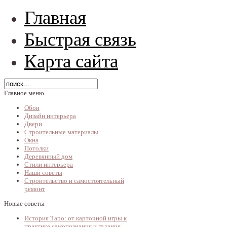
Главная
Быстрая связь
Карта сайта
Главное меню
Обои
Дизайн интерьера
Двери
Строительные материалы
Окна
Потолки
Деревянный дом
Стили интерьера
Наши советы
Строительство и самостоятельный
ремонт
Новые советы
История Таро: от карточной игры к
практике самопознания и гадания