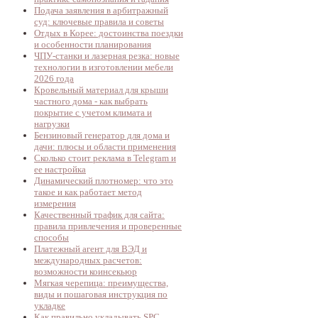
Подача заявления в арбитражный
суд: ключевые правила и советы
Отдых в Корее: достоинства поездки
и особенности планирования
ЧПУ-станки и лазерная резка: новые
технологии в изготовлении мебели
2026 года
Кровельный материал для крыши
частного дома - как выбрать
покрытие с учетом климата и
нагрузки
Бензиновый генератор для дома и
дачи: плюсы и области применения
Сколько стоит реклама в Telegram и
ее настройка
Динамический плотномер: что это
такое и как работает метод
измерения
Качественный трафик для сайта:
правила привлечения и проверенные
способы
Платежный агент для ВЭД и
международных расчетов:
возможности коинсекьюр
Мягкая черепица: преимущества,
виды и пошаговая инструкция по
укладке
Как правильно укладывать SPC