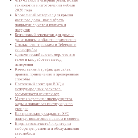
ЧПУ-станки и лазерная резка: новые
технологии в изготовлении мебели
2026 года
Кровельный материал для крыши
частного дома - как выбрать
покрытие с учетом климата и
нагрузки
Бензиновый генератор для дома и
дачи: плюсы и области применения
Сколько стоит реклама в Telegram и
ее настройка
Динамический плотномер: что это
такое и как работает метод
измерения
Качественный трафик для сайта:
правила привлечения и проверенные
способы
Платежный агент для ВЭД и
международных расчетов:
возможности коинсекьюр
Мягкая черепица: преимущества,
виды и пошаговая инструкция по
укладке
Как правильно укладывать SPC
плитку: пошаговые правила и советы
Виды автозапчастей и критерии
выбора для ремонта и обслуживания
автомобиля