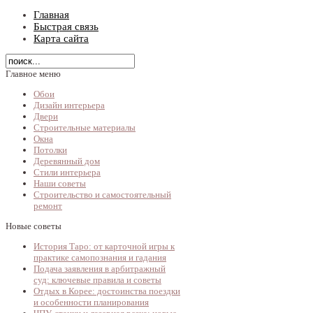
Главная
Быстрая связь
Карта сайта
Главное меню
Обои
Дизайн интерьера
Двери
Строительные материалы
Окна
Потолки
Деревянный дом
Стили интерьера
Наши советы
Строительство и самостоятельный
ремонт
Новые советы
История Таро: от карточной игры к
практике самопознания и гадания
Подача заявления в арбитражный
суд: ключевые правила и советы
Отдых в Корее: достоинства поездки
и особенности планирования