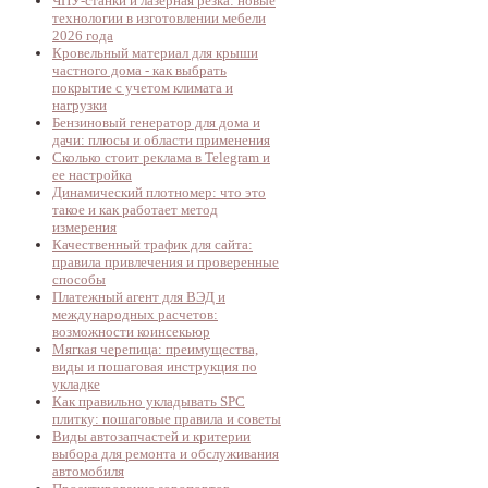
ЧПУ-станки и лазерная резка: новые
технологии в изготовлении мебели
2026 года
Кровельный материал для крыши
частного дома - как выбрать
покрытие с учетом климата и
нагрузки
Бензиновый генератор для дома и
дачи: плюсы и области применения
Сколько стоит реклама в Telegram и
ее настройка
Динамический плотномер: что это
такое и как работает метод
измерения
Качественный трафик для сайта:
правила привлечения и проверенные
способы
Платежный агент для ВЭД и
международных расчетов:
возможности коинсекьюр
Мягкая черепица: преимущества,
виды и пошаговая инструкция по
укладке
Как правильно укладывать SPC
плитку: пошаговые правила и советы
Виды автозапчастей и критерии
выбора для ремонта и обслуживания
автомобиля