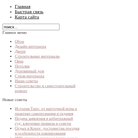
Главная
Быстрая связь
Карта сайта
Главное меню
Обои
Дизайн интерьера
Двери
Строительные материалы
Окна
Потолки
Деревянный дом
Стили интерьера
Наши советы
Строительство и самостоятельный
ремонт
Новые советы
История Таро: от карточной игры к
практике самопознания и гадания
Подача заявления в арбитражный
суд: ключевые правила и советы
Отдых в Корее: достоинства поездки
и особенности планирования