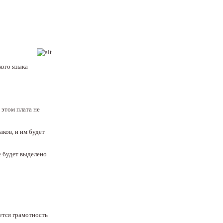
ого языка
 этом плата не
ков, и им будет
е будет выделено
ется грамотность