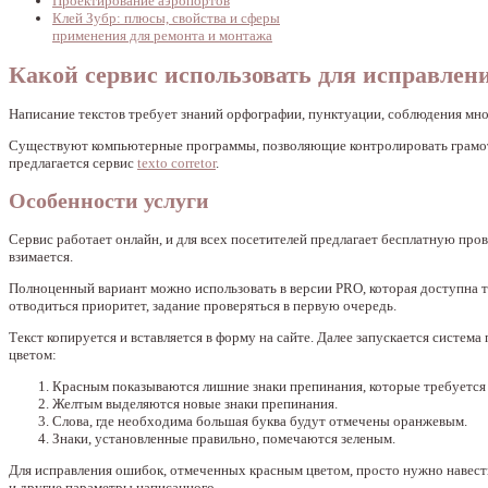
Проектирование аэропортов
Клей Зубр: плюсы, свойства и сферы
применения для ремонта и монтажа
Какой сервис использовать для исправлен
Написание текстов требует знаний орфографии, пунктуации, соблюдения мно
Существуют компьютерные программы, позволяющие контролировать грамотн
предлагается сервис
texto corretor
.
Особенности услуги
Сервис работает онлайн, и для всех посетителей предлагает бесплатную пров
взимается.
Полноценный вариант можно использовать в версии PRO, которая доступна то
отводиться приоритет, задание проверяться в первую очередь.
Текст копируется и вставляется в форму на сайте. Далее запускается систем
цветом:
Красным показываются лишние знаки препинания, которые требуется 
Желтым выделяются новые знаки препинания.
Слова, где необходима большая буква будут отмечены оранжевым.
Знаки, установленные правильно, помечаются зеленым.
Для исправления ошибок, отмеченных красным цветом, просто нужно навести
и другие параметры написанного.