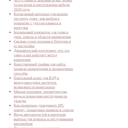
ЧПУ-станки и лазерная резка: новые
технологии в изготовлении мебели
2026 года
Кровельный материал для крыши
частного дома - как выбрать
покрытие с учетом климата и
нагрузки
Бензиновый генератор для дома и
дачи: плюсы и области применения
Сколько стоит реклама в Telegram и
ее настройка
Динамический плотномер: что это
такое и как работает метод
измерения
Качественный трафик для сайта:
правила привлечения и проверенные
способы
Платежный агент для ВЭД и
международных расчетов:
возможности коинсекьюр
Мягкая черепица: преимущества,
виды и пошаговая инструкция по
укладке
Как правильно укладывать SPC
плитку: пошаговые правила и советы
Виды автозапчастей и критерии
выбора для ремонта и обслуживания
автомобиля