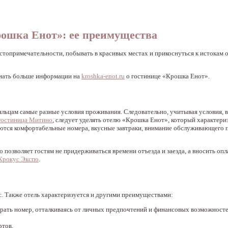
рошка Енот»: ее преимущества
стопримечательности, побывать в красивых местах и прикоснуться к истокам 
узнать больше информации на
kroshka-enot.ru
о гостинице «Крошка Енот».
льцам самые разные условия проживания. Следовательно, учитывая условия, в
гостиница Митино
, следует уделять отелю «Крошка Енот», который характер
яются комфортабельные номера, вкусные завтраки, внимание обслуживающего 
позволяет гостям не придерживаться времени отъезда и заезда, а вносить опла
 Крокус Экспо
.
с. Также отель характеризуется и другими преимуществами:
рать номер, отталкиваясь от личных предпочтений и финансовых возможносте
ртов.