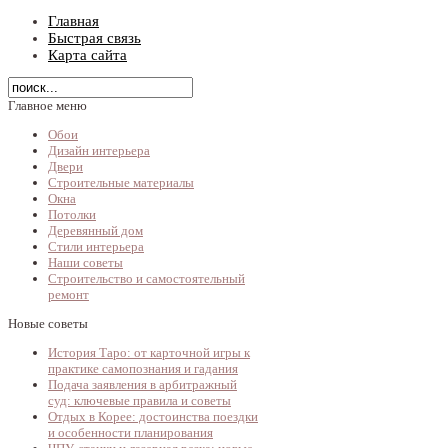
Главная
Быстрая связь
Карта сайта
Главное меню
Обои
Дизайн интерьера
Двери
Строительные материалы
Окна
Потолки
Деревянный дом
Стили интерьера
Наши советы
Строительство и самостоятельный
ремонт
Новые советы
История Таро: от карточной игры к
практике самопознания и гадания
Подача заявления в арбитражный
суд: ключевые правила и советы
Отдых в Корее: достоинства поездки
и особенности планирования