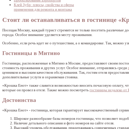
Проектирование аэропортов
Клей Зубр: плюсы, свойства и сферы
применения для ремонта и монтажа
Стоит ли останавливаться в гостинице «К
Посещая Москву, каждый турист стремится не только посетить различные до
города. Особое внимание уделяется месту проживания.
Особенно, если речь идет не о путешествии, а о командировке. Так, можно 
Гостиницы в Митино
Гостиницы, расположенные в Митино в Москве, предоставляют своим постоя
стоимость проживания и других услуг. Особое внимание, отправляясь среди
ценником и высоким качеством обслуживания. Так, гостям отеля предоставл
дополнительные услуги и охраняемая стоянка.
«Крошка Енот» также славится возможностью вносить почасовую оплату, что 
которые он провел в отеле. Также можно посмотреть
гостиницы недалеко от
Достоинства
«Крошка Енот» - гостиница, которая гарантирует высококачественный серви
Широкое разнообразие базы номеров гостиницы, что позволяет подоб
Наличие детального описания и фото номеров на сайте отеля.
Высокий уровень обслуживания, придерживаясь современных станда