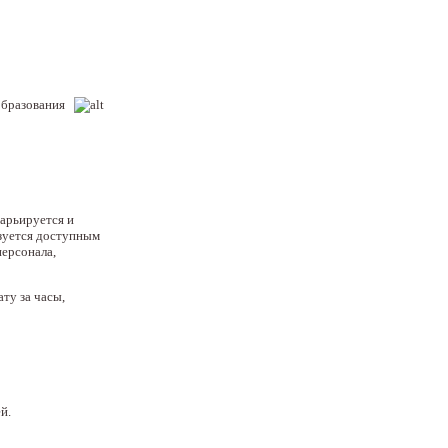
образования
арьируется и
изуется доступным
персонала,
ту за часы,
й.