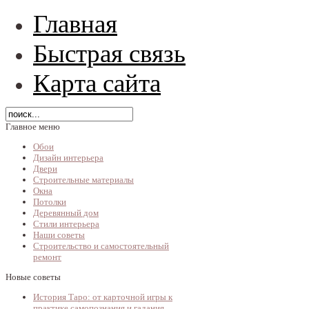
Главная
Быстрая связь
Карта сайта
Главное меню
Обои
Дизайн интерьера
Двери
Строительные материалы
Окна
Потолки
Деревянный дом
Стили интерьера
Наши советы
Строительство и самостоятельный
ремонт
Новые советы
История Таро: от карточной игры к
практике самопознания и гадания