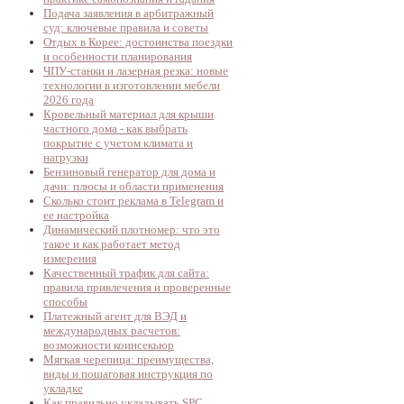
Подача заявления в арбитражный
суд: ключевые правила и советы
Отдых в Корее: достоинства поездки
и особенности планирования
ЧПУ-станки и лазерная резка: новые
технологии в изготовлении мебели
2026 года
Кровельный материал для крыши
частного дома - как выбрать
покрытие с учетом климата и
нагрузки
Бензиновый генератор для дома и
дачи: плюсы и области применения
Сколько стоит реклама в Telegram и
ее настройка
Динамический плотномер: что это
такое и как работает метод
измерения
Качественный трафик для сайта:
правила привлечения и проверенные
способы
Платежный агент для ВЭД и
международных расчетов:
возможности коинсекьюр
Мягкая черепица: преимущества,
виды и пошаговая инструкция по
укладке
Как правильно укладывать SPC