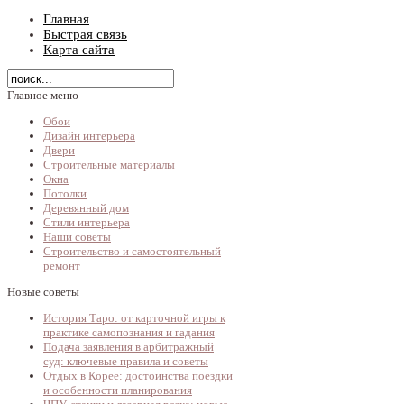
Главная
Быстрая связь
Карта сайта
Главное меню
Обои
Дизайн интерьера
Двери
Строительные материалы
Окна
Потолки
Деревянный дом
Стили интерьера
Наши советы
Строительство и самостоятельный
ремонт
Новые советы
История Таро: от карточной игры к
практике самопознания и гадания
Подача заявления в арбитражный
суд: ключевые правила и советы
Отдых в Корее: достоинства поездки
и особенности планирования