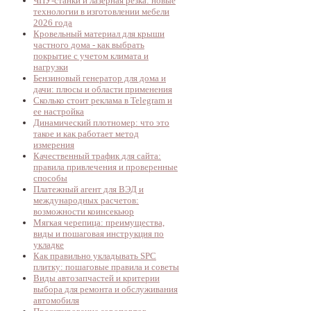
ЧПУ-станки и лазерная резка: новые
технологии в изготовлении мебели
2026 года
Кровельный материал для крыши
частного дома - как выбрать
покрытие с учетом климата и
нагрузки
Бензиновый генератор для дома и
дачи: плюсы и области применения
Сколько стоит реклама в Telegram и
ее настройка
Динамический плотномер: что это
такое и как работает метод
измерения
Качественный трафик для сайта:
правила привлечения и проверенные
способы
Платежный агент для ВЭД и
международных расчетов:
возможности коинсекьюр
Мягкая черепица: преимущества,
виды и пошаговая инструкция по
укладке
Как правильно укладывать SPC
плитку: пошаговые правила и советы
Виды автозапчастей и критерии
выбора для ремонта и обслуживания
автомобиля