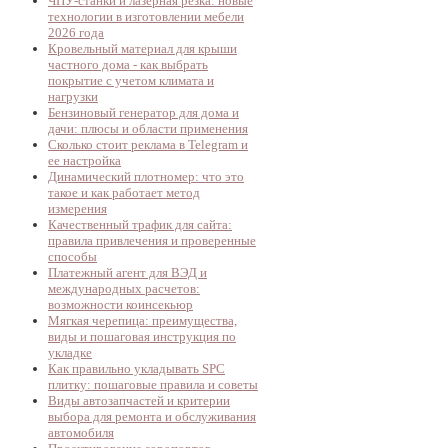
ЧПУ-станки и лазерная резка: новые
технологии в изготовлении мебели
2026 года
Кровельный материал для крыши
частного дома - как выбрать
покрытие с учетом климата и
нагрузки
Бензиновый генератор для дома и
дачи: плюсы и области применения
Сколько стоит реклама в Telegram и
ее настройка
Динамический плотномер: что это
такое и как работает метод
измерения
Качественный трафик для сайта:
правила привлечения и проверенные
способы
Платежный агент для ВЭД и
международных расчетов:
возможности коинсекьюр
Мягкая черепица: преимущества,
виды и пошаговая инструкция по
укладке
Как правильно укладывать SPC
плитку: пошаговые правила и советы
Виды автозапчастей и критерии
выбора для ремонта и обслуживания
автомобиля