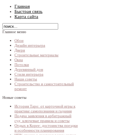
Главная
Быстрая связь
Карта сайта
Главное меню
Обои
Дизайн интерьера
Двери
Строительные материалы
Окна
Потолки
Деревянный дом
Стили интерьера
Наши советы
Строительство и самостоятельный
ремонт
Новые советы
История Таро: от карточной игры к
практике самопознания и гадания
Подача заявления в арбитражный
суд: ключевые правила и советы
Отдых в Корее: достоинства поездки
и особенности планирования