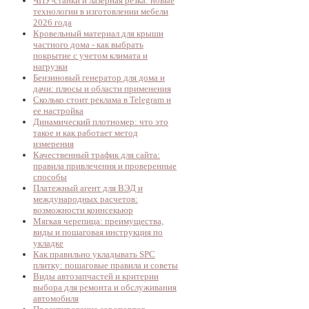
ЧПУ-станки и лазерная резка: новые
технологии в изготовлении мебели
2026 года
Кровельный материал для крыши
частного дома - как выбрать
покрытие с учетом климата и
нагрузки
Бензиновый генератор для дома и
дачи: плюсы и области применения
Сколько стоит реклама в Telegram и
ее настройка
Динамический плотномер: что это
такое и как работает метод
измерения
Качественный трафик для сайта:
правила привлечения и проверенные
способы
Платежный агент для ВЭД и
международных расчетов:
возможности коинсекьюр
Мягкая черепица: преимущества,
виды и пошаговая инструкция по
укладке
Как правильно укладывать SPC
плитку: пошаговые правила и советы
Виды автозапчастей и критерии
выбора для ремонта и обслуживания
автомобиля