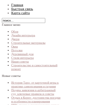
Главная
Быстрая связь
Карта сайта
Главное меню
Обои
Дизайн интерьера
Двери
Строительные материалы
Окна
Потолки
Деревянный дом
Стили интерьера
Наши советы
Строительство и самостоятельный
ремонт
Новые советы
История Таро: от карточной игры к
практике самопознания и гадания
Подача заявления в арбитражный
суд: ключевые правила и советы
Отдых в Корее: достоинства поездки
и особенности планирования