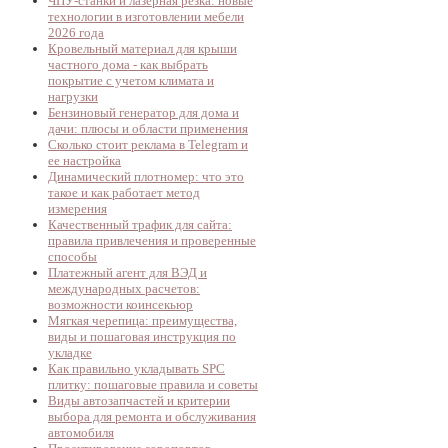
ЧПУ-станки и лазерная резка: новые
технологии в изготовлении мебели
2026 года
Кровельный материал для крыши
частного дома - как выбрать
покрытие с учетом климата и
нагрузки
Бензиновый генератор для дома и
дачи: плюсы и области применения
Сколько стоит реклама в Telegram и
ее настройка
Динамический плотномер: что это
такое и как работает метод
измерения
Качественный трафик для сайта:
правила привлечения и проверенные
способы
Платежный агент для ВЭД и
международных расчетов:
возможности коинсекьюр
Мягкая черепица: преимущества,
виды и пошаговая инструкция по
укладке
Как правильно укладывать SPC
плитку: пошаговые правила и советы
Виды автозапчастей и критерии
выбора для ремонта и обслуживания
автомобиля