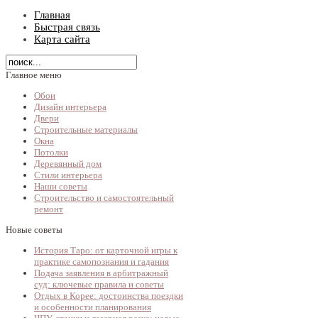
Главная
Быстрая связь
Карта сайта
Главное меню
Обои
Дизайн интерьера
Двери
Строительные материалы
Окна
Потолки
Деревянный дом
Стили интерьера
Наши советы
Строительство и самостоятельный
ремонт
Новые советы
История Таро: от карточной игры к
практике самопознания и гадания
Подача заявления в арбитражный
суд: ключевые правила и советы
Отдых в Корее: достоинства поездки
и особенности планирования