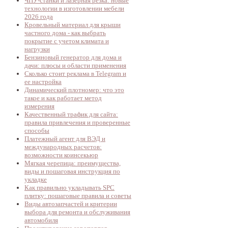
ЧПУ-станки и лазерная резка: новые
технологии в изготовлении мебели
2026 года
Кровельный материал для крыши
частного дома - как выбрать
покрытие с учетом климата и
нагрузки
Бензиновый генератор для дома и
дачи: плюсы и области применения
Сколько стоит реклама в Telegram и
ее настройка
Динамический плотномер: что это
такое и как работает метод
измерения
Качественный трафик для сайта:
правила привлечения и проверенные
способы
Платежный агент для ВЭД и
международных расчетов:
возможности коинсекьюр
Мягкая черепица: преимущества,
виды и пошаговая инструкция по
укладке
Как правильно укладывать SPC
плитку: пошаговые правила и советы
Виды автозапчастей и критерии
выбора для ремонта и обслуживания
автомобиля