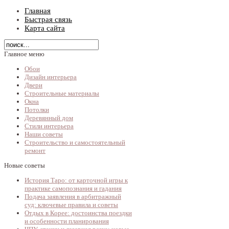
Главная
Быстрая связь
Карта сайта
Главное меню
Обои
Дизайн интерьера
Двери
Строительные материалы
Окна
Потолки
Деревянный дом
Стили интерьера
Наши советы
Строительство и самостоятельный
ремонт
Новые советы
История Таро: от карточной игры к
практике самопознания и гадания
Подача заявления в арбитражный
суд: ключевые правила и советы
Отдых в Корее: достоинства поездки
и особенности планирования