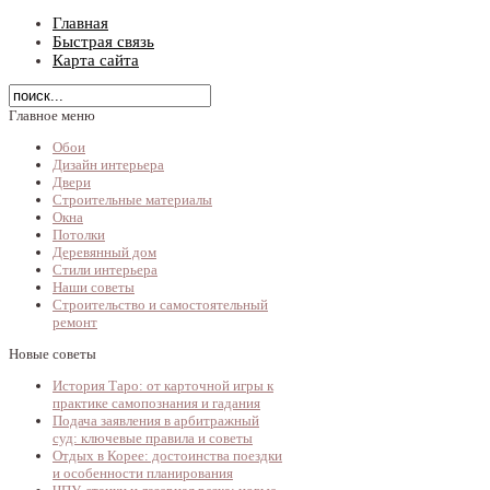
Главная
Быстрая связь
Карта сайта
Главное меню
Обои
Дизайн интерьера
Двери
Строительные материалы
Окна
Потолки
Деревянный дом
Стили интерьера
Наши советы
Строительство и самостоятельный
ремонт
Новые советы
История Таро: от карточной игры к
практике самопознания и гадания
Подача заявления в арбитражный
суд: ключевые правила и советы
Отдых в Корее: достоинства поездки
и особенности планирования