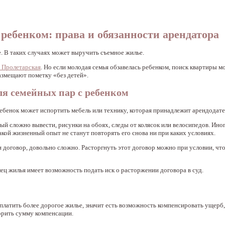
ребенком: права и обязанности арендатора
. В таких случаях может выручить съемное жилье.
о Пролетарская
. Но если молодая семья обзавелась ребенком, поиск квартиры м
азмещают пометку «без детей».
ля семейных пар с ребенком
 ребенок может испортить мебель или технику, которая принадлежит арендодат
ый сложно вывести, рисунки на обоях, следы от колясок или велосипедов. Ино
такой жизненный опыт не станут повторять его снова ни при каких условиях.
н договор, довольно сложно. Расторгнуть этот договор можно при условии, чт
ец жилья имеет возможность подать иск о расторжении договора в суд.
платить более дорогое жилье, значит есть возможность компенсировать ущерб
орить сумму компенсации.