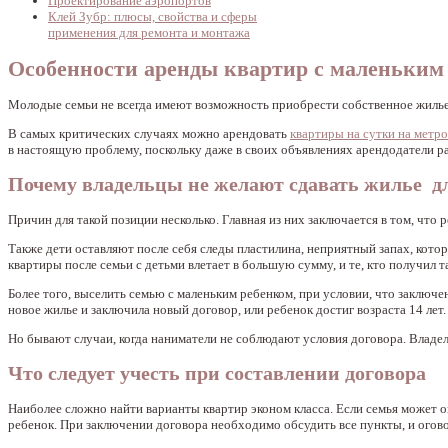
Проектирование аэропортов
Клей Зубр: плюсы, свойства и сферы
применения для ремонта и монтажа
Особенности аренды квартир с маленьким 
Молодые семьи не всегда имеют возможность приобрести собственное жилье
В самых критических случаях можно арендовать
квартиры на сутки на метр
в настоящую проблему, поскольку даже в своих объявлениях арендодатели р
Почему владельцы не желают сдавать жилье д
Причин для такой позиции несколько. Главная из них заключается в том, что
Также дети оставляют после себя следы пластилина, неприятный запах, котор
квартиры после семьи с детьми влетает в большую сумму, и те, кто получил 
Более того, выселить семью с маленьким ребенком, при условии, что заключе
новое жилье и заключила новый договор, или ребенок достиг возраста 14 лет.
Но бывают случаи, когда наниматели не соблюдают условия договора. Владел
Что следует учесть при составлении договора
Наиболее сложно найти варианты квартир эконом класса. Если семья может о
ребенок. При заключении договора необходимо обсудить все пункты, и огов