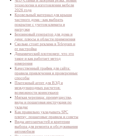
ЧПУ-станки и лазерная резка: новые
технологии в изготовлении мебели
2026 года
Кровельный материал для крыши
частного дома - как выбрать
покрытие с учетом климата и
нагрузки
Бензиновый генератор для дома и
дачи: плюсы и области применения
Сколько стоит реклама в Telegram и
ее настройка
Динамический плотномер: что это
такое и как работает метод
измерения
Качественный трафик для сайта:
правила привлечения и проверенные
способы
Платежный агент для ВЭД и
международных расчетов:
возможности коинсекьюр
Мягкая черепица: преимущества,
виды и пошаговая инструкция по
укладке
Как правильно укладывать SPC
плитку: пошаговые правила и советы
Виды автозапчастей и критерии
выбора для ремонта и обслуживания
автомобиля