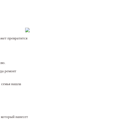
ожет превратится
елю.
гда ремонт
о семья нашла
, который нанесет