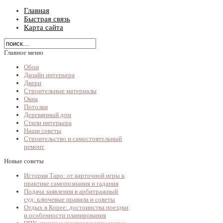
Главная
Быстрая связь
Карта сайта
Главное меню
Обои
Дизайн интерьера
Двери
Строительные материалы
Окна
Потолки
Деревянный дом
Стили интерьера
Наши советы
Строительство и самостоятельный
ремонт
Новые советы
История Таро: от карточной игры к
практике самопознания и гадания
Подача заявления в арбитражный
суд: ключевые правила и советы
Отдых в Корее: достоинства поездки
и особенности планирования