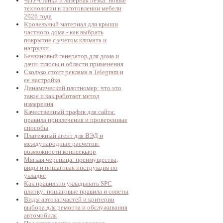
ЧПУ-станки и лазерная резка: новые
технологии в изготовлении мебели
2026 года
Кровельный материал для крыши
частного дома - как выбрать
покрытие с учетом климата и
нагрузки
Бензиновый генератор для дома и
дачи: плюсы и области применения
Сколько стоит реклама в Telegram и
ее настройка
Динамический плотномер: что это
такое и как работает метод
измерения
Качественный трафик для сайта:
правила привлечения и проверенные
способы
Платежный агент для ВЭД и
международных расчетов:
возможности коинсекьюр
Мягкая черепица: преимущества,
виды и пошаговая инструкция по
укладке
Как правильно укладывать SPC
плитку: пошаговые правила и советы
Виды автозапчастей и критерии
выбора для ремонта и обслуживания
автомобиля