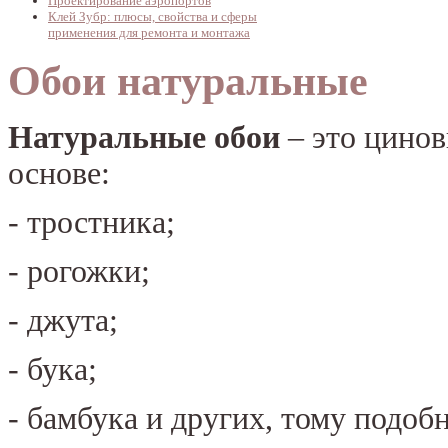
Проектирование аэропортов
Клей Зубр: плюсы, свойства и сферы
применения для ремонта и монтажа
Обои натуральные
Натуральные обои
– это цино
основе:
- тростника;
- рогожки;
- джута;
- бука;
- бамбука и других, тому подоб