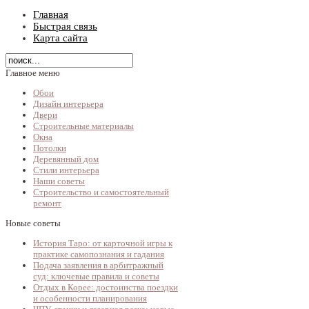
Главная
Быстрая связь
Карта сайта
Главное меню
Обои
Дизайн интерьера
Двери
Строительные материалы
Окна
Потолки
Деревянный дом
Стили интерьера
Наши советы
Строительство и самостоятельный
ремонт
Новые советы
История Таро: от карточной игры к
практике самопознания и гадания
Подача заявления в арбитражный
суд: ключевые правила и советы
Отдых в Корее: достоинства поездки
и особенности планирования