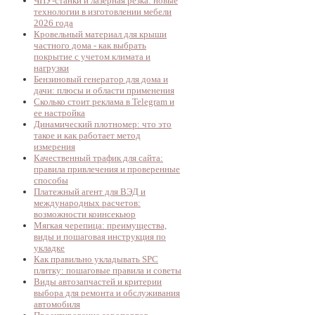
ЧПУ-станки и лазерная резка: новые
технологии в изготовлении мебели
2026 года
Кровельный материал для крыши
частного дома - как выбрать
покрытие с учетом климата и
нагрузки
Бензиновый генератор для дома и
дачи: плюсы и области применения
Сколько стоит реклама в Telegram и
ее настройка
Динамический плотномер: что это
такое и как работает метод
измерения
Качественный трафик для сайта:
правила привлечения и проверенные
способы
Платежный агент для ВЭД и
международных расчетов:
возможности коинсекьюр
Мягкая черепица: преимущества,
виды и пошаговая инструкция по
укладке
Как правильно укладывать SPC
плитку: пошаговые правила и советы
Виды автозапчастей и критерии
выбора для ремонта и обслуживания
автомобиля