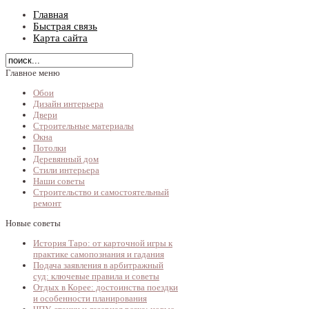
Главная
Быстрая связь
Карта сайта
Главное меню
Обои
Дизайн интерьера
Двери
Строительные материалы
Окна
Потолки
Деревянный дом
Стили интерьера
Наши советы
Строительство и самостоятельный
ремонт
Новые советы
История Таро: от карточной игры к
практике самопознания и гадания
Подача заявления в арбитражный
суд: ключевые правила и советы
Отдых в Корее: достоинства поездки
и особенности планирования