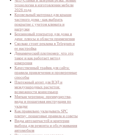
ЧПУ-станки и лазерная резка: новые
технологии в изготовлении мебели
2026 года
Кровельный материал для крыши
частного дома - как выбрать
покрытие с учетом климата и
нагрузки
Бензиновый генератор для дома и
дачи: плюсы и области применения
Сколько стоит реклама в Telegram и
ее настройка
Динамический плотномер: что это
такое и как работает метод
измерения
Качественный трафик для сайта:
правила привлечения и проверенные
способы
Платежный агент для ВЭД и
международных расчетов:
возможности коинсекьюр
Мягкая черепица: преимущества,
виды и пошаговая инструкция по
укладке
Как правильно укладывать SPC
плитку: пошаговые правила и советы
Виды автозапчастей и критерии
выбора для ремонта и обслуживания
автомобиля