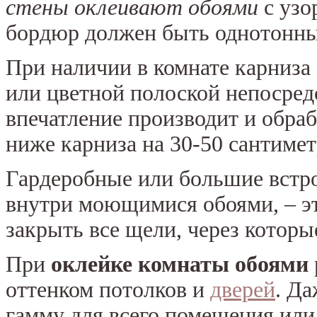
стены оклеивают обоями
с узо
бордюр должен быть однотонн
При наличии в комнате карниза 
или цветной полоской непосред
впечатление производит и обра
ниже карниза на 30-50 сантимет
Гардеробные или большие встр
внутри моющимися обоями, – эт
закрыть все щели, через котор
При
оклейке комнаты обоями
оттенком потолков и
дверей
. Д
гамму для всего помещения или 