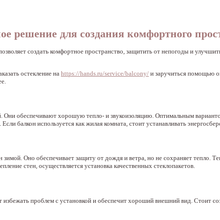
ое решение для создания комфортного прос
позволяет создать комфортное пространство, защитить от непогоды и улучши
аказать остекление на
https://hands.ru/service/balcony/
и заручиться помощью 
е.
й. Они обеспечивают хорошую тепло- и звукоизоляцию. Оптимальным вариант
сли балкон используется как жилая комната, стоит устанавливать энергосбер
н зимой. Оно обеспечивает защиту от дождя и ветра, но не сохраняет тепло. Т
пление стен, осуществляется установка качественных стеклопакетов.
т избежать проблем с установкой и обеспечит хороший внешний вид. Стоит со