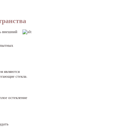
транства
ть внешний
опытных
ом являются
егающие стекла.
еплое остекление
здать