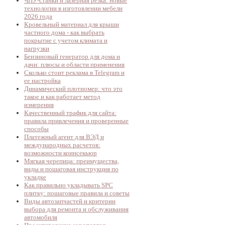
ЧПУ-станки и лазерная резка: новые
технологии в изготовлении мебели
2026 года
Кровельный материал для крыши
частного дома - как выбрать
покрытие с учетом климата и
нагрузки
Бензиновый генератор для дома и
дачи: плюсы и области применения
Сколько стоит реклама в Telegram и
ее настройка
Динамический плотномер: что это
такое и как работает метод
измерения
Качественный трафик для сайта:
правила привлечения и проверенные
способы
Платежный агент для ВЭД и
международных расчетов:
возможности коинсекьюр
Мягкая черепица: преимущества,
виды и пошаговая инструкция по
укладке
Как правильно укладывать SPC
плитку: пошаговые правила и советы
Виды автозапчастей и критерии
выбора для ремонта и обслуживания
автомобиля