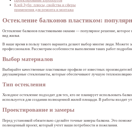
Проектирование аэропортов
Клей Зубр: плюсы, свойства и сферы
применения для ремонта и монтажа
Остекление балконов пластиком: популярн
Остекление балконов пластиковыми окнами — популярное решение, которое 
вид жилья.
В наше время в пользу такого варианта делают выбор многие люди. Можете з
профессионалов. Рассмотрим особенности выполнения таких работ подробне
Выбор материалов
Выбирайте качественные пластиковые профили от известных производителе
двухкамерные стеклопакеты, которые обеспечивают лучшую теплоизоляцию. Е
Тип остекления
Холодное остекление подходит для тех, кто не планирует использовать балко
используется для создания полноценной жилой площади. В работы входит уте
Проектирование и замеры
Перед установкой обязательно сделайте точные замеры балкона. Это поможе
полноценный проект, который учтет ваши потребности и пожелания.