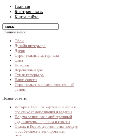
Главная
Быстрая связь
Карта сайта
Главное меню
Обои
Дизайн интерьера
Двери
Строительные материалы
Окна
Потолки
Деревянный дом
Стили интерьера
Наши советы
Строительство и самостоятельный
ремонт
Новые советы
История Таро: от карточной игры к
практике самопознания и гадания
Подача заявления в арбитражный
суд: ключевые правила и советы
Отдых в Корее: достоинства поездки
и особенности планирования