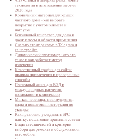
ЧПУ-станки и лазерная резка: новые
технологии в изготовлении мебели
2026 года
Кровельный материал для крыши
частного дома - как выбрать
покрытие с учетом климата и
нагрузки
Бензиновый генератор для дома и
дачи: плюсы и области применения
Сколько стоит реклама в Telegram и
ее настройка
Динамический плотномер: что это
такое и как работает метод
измерения
Качественный трафик для сайта:
правила привлечения и проверенные
способы
Платежный агент для ВЭД и
международных расчетов:
возможности коинсекьюр
Мягкая черепица: преимущества,
виды и пошаговая инструкция по
укладке
Как правильно укладывать SPC
плитку: пошаговые правила и советы
Виды автозапчастей и критерии
выбора для ремонта и обслуживания
автомобиля