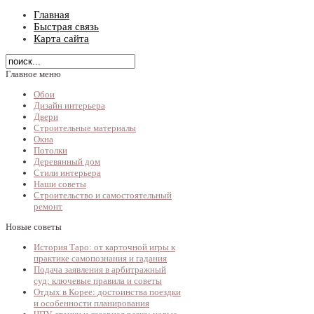
Главная
Быстрая связь
Карта сайта
Главное меню
Обои
Дизайн интерьера
Двери
Строительные материалы
Окна
Потолки
Деревянный дом
Стили интерьера
Наши советы
Строительство и самостоятельный
ремонт
Новые советы
История Таро: от карточной игры к
практике самопознания и гадания
Подача заявления в арбитражный
суд: ключевые правила и советы
Отдых в Корее: достоинства поездки
и особенности планирования