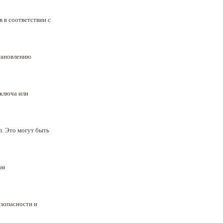
 в соответствии с
становлению
 ключа или
. Это могут быть
ам
езопасности и