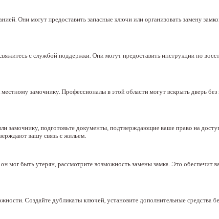
нией. Они могут предоставить запасные ключи или организовать замену замков
 свяжитесь с службой поддержки. Они могут предоставить инструкции по вос
 местному замочнику. Профессионалы в этой области могут вскрыть дверь без
ли замочнику, подготовьте документы, подтверждающие ваше право на доступ
верждают вашу связь с жильем.
 он мог быть утерян, рассмотрите возможность замены замка. Это обеспечит в
ожности. Создайте дубликаты ключей, установите дополнительные средства б