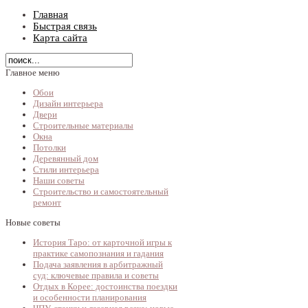
Главная
Быстрая связь
Карта сайта
Главное меню
Обои
Дизайн интерьера
Двери
Строительные материалы
Окна
Потолки
Деревянный дом
Стили интерьера
Наши советы
Строительство и самостоятельный
ремонт
Новые советы
История Таро: от карточной игры к
практике самопознания и гадания
Подача заявления в арбитражный
суд: ключевые правила и советы
Отдых в Корее: достоинства поездки
и особенности планирования