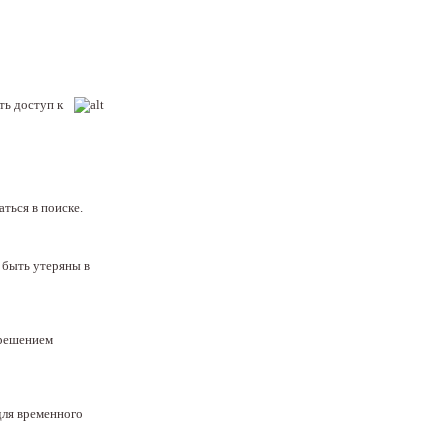
ть доступ к
ться в поиске.
 быть утеряны в
 решением
для временного