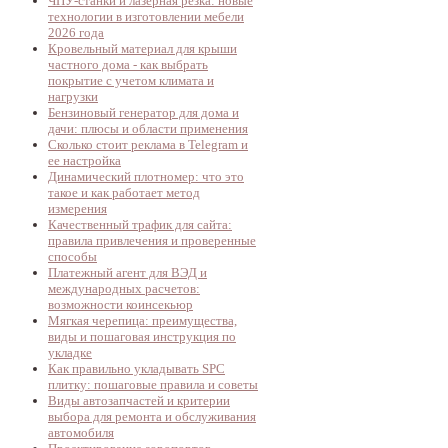
ЧПУ-станки и лазерная резка: новые
технологии в изготовлении мебели
2026 года
Кровельный материал для крыши
частного дома - как выбрать
покрытие с учетом климата и
нагрузки
Бензиновый генератор для дома и
дачи: плюсы и области применения
Сколько стоит реклама в Telegram и
ее настройка
Динамический плотномер: что это
такое и как работает метод
измерения
Качественный трафик для сайта:
правила привлечения и проверенные
способы
Платежный агент для ВЭД и
международных расчетов:
возможности коинсекьюр
Мягкая черепица: преимущества,
виды и пошаговая инструкция по
укладке
Как правильно укладывать SPC
плитку: пошаговые правила и советы
Виды автозапчастей и критерии
выбора для ремонта и обслуживания
автомобиля