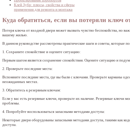
Проектирование аэропортов
Клей Зубр: плюсы, свойства и сферы
применения для ремонта и монтажа
Куда обратиться, если вы потеряли ключ о
Потеря ключа от входной двери может вызвать чувство беспокойства, но важ
вашему жилью.
В данном руководстве рассмотрены практические шаги и советы, которые по
1. Сохраните спокойствие и оцените ситуацию:
Первым шагом является сохранение спокойствия. Оцените ситуацию и подума
2. Проверьте последние места:
Вспомните последние места, где вы были с ключами. Проверьте карманы одеж
неожиданных местах.
3. Обратитесь к резервным ключам:
Если у вас есть резервные ключи, проверьте их наличие. Резервные ключи м
проблемы.
4. Попробуйте воспользоваться запасными методами доступа:
Некоторые двери оборудованы запасными методами доступа, такими как кодов
доступа.