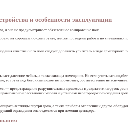
стройства и особенности эксплуатации
а, и она не предусматривает обязательное армирование пола.
троено на хорошем и сухом грунте, или же проведены работы по улучшению п
здания качественного пола следует добавлять усилитель в виде арматурного по
зывает давление мебель, а также жильцы помещения. Но если учитывать подбет
ие, то грунт под бетонным полом не промерзает, соответственно не вспучивает
ли — предотвращение разрушительных процессов в результате нагрузок растя
 неравномерной расстановки мебели и установки перегородок без создания до
зя опирать лестницы внутри дома, а также приборы отопления и другое оборуд
струкций ограждения она отделяется при помощи демпфера.
ования