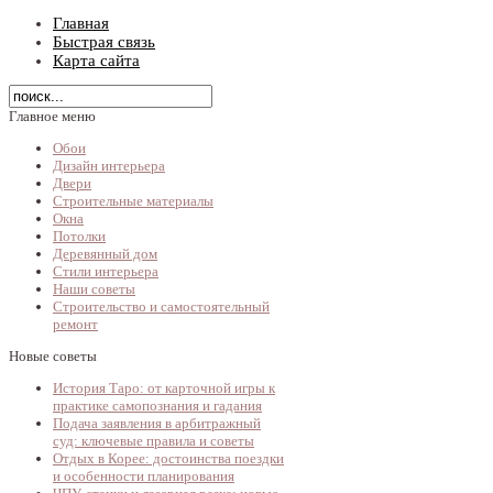
Главная
Быстрая связь
Карта сайта
Главное меню
Обои
Дизайн интерьера
Двери
Строительные материалы
Окна
Потолки
Деревянный дом
Стили интерьера
Наши советы
Строительство и самостоятельный
ремонт
Новые советы
История Таро: от карточной игры к
практике самопознания и гадания
Подача заявления в арбитражный
суд: ключевые правила и советы
Отдых в Корее: достоинства поездки
и особенности планирования