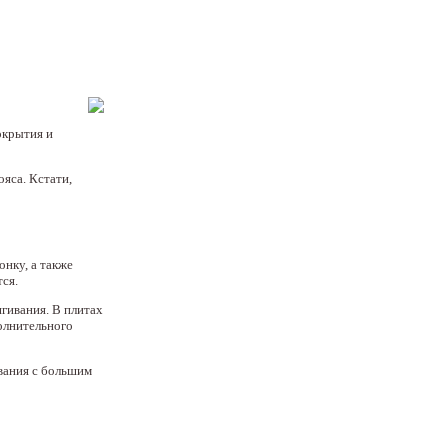
окрытия и
яса. Кстати,
онку, а также
ся.
гивания. В плитах
полнительного
ования с большим