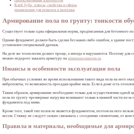
Проектирование аэропортов
Клей Зубр: плюсы, свойства и сферы
применения для ремонта и монтажа
Армирование пола по грунту: тонкости обу
Существует только одна официальная норма, предписанная для бетонного пол
Однако фундамент должен быть сделан без каких-либо ошибок, а здание пос
установлен специальный дренаж.
На деле же технологии делают проще, а иногда и нарушаются. Поэтому для со
можно недорого заказать арматуру на
armaturacomposit.ru
.
Нюансы и особенности эксплуатации пола
При обычных условиях во время использования такого вида пола на него ока
виброплиты, то возможность просадки крайне мала. Если в доме есть отоплен
Таким образом, армирование необходимо только для осуществления одной це
пола по грунту чрезмерные нагрузки возникают только в нижней части из-за
фундамента под ними.
Кроме того, такой тип полов не является фундаментом, поэтом на него нель
весом. Стяжку не следует сильно связывать с соседними элементами, от кон
Правила и материалы, необходимые для армир