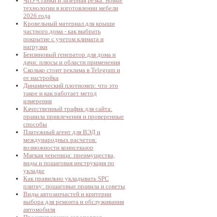
ЧПУ-станки и лазерная резка: новые
технологии в изготовлении мебели
2026 года
Кровельный материал для крыши
частного дома - как выбрать
покрытие с учетом климата и
нагрузки
Бензиновый генератор для дома и
дачи: плюсы и области применения
Сколько стоит реклама в Telegram и
ее настройка
Динамический плотномер: что это
такое и как работает метод
измерения
Качественный трафик для сайта:
правила привлечения и проверенные
способы
Платежный агент для ВЭД и
международных расчетов:
возможности коинсекьюр
Мягкая черепица: преимущества,
виды и пошаговая инструкция по
укладке
Как правильно укладывать SPC
плитку: пошаговые правила и советы
Виды автозапчастей и критерии
выбора для ремонта и обслуживания
автомобиля