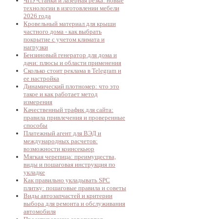
ЧПУ-станки и лазерная резка: новые
технологии в изготовлении мебели
2026 года
Кровельный материал для крыши
частного дома - как выбрать
покрытие с учетом климата и
нагрузки
Бензиновый генератор для дома и
дачи: плюсы и области применения
Сколько стоит реклама в Telegram и
ее настройка
Динамический плотномер: что это
такое и как работает метод
измерения
Качественный трафик для сайта:
правила привлечения и проверенные
способы
Платежный агент для ВЭД и
международных расчетов:
возможности коинсекьюр
Мягкая черепица: преимущества,
виды и пошаговая инструкция по
укладке
Как правильно укладывать SPC
плитку: пошаговые правила и советы
Виды автозапчастей и критерии
выбора для ремонта и обслуживания
автомобиля