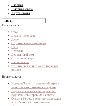
Главная
Быстрая связь
Карта сайта
Главное меню
Обои
Дизайн интерьера
Двери
Строительные материалы
Окна
Потолки
Деревянный дом
Стили интерьера
Наши советы
Строительство и самостоятельный
ремонт
Новые советы
История Таро: от карточной игры к
практике самопознания и гадания
Подача заявления в арбитражный
суд: ключевые правила и советы
Отдых в Корее: достоинства поездки
и особенности планирования