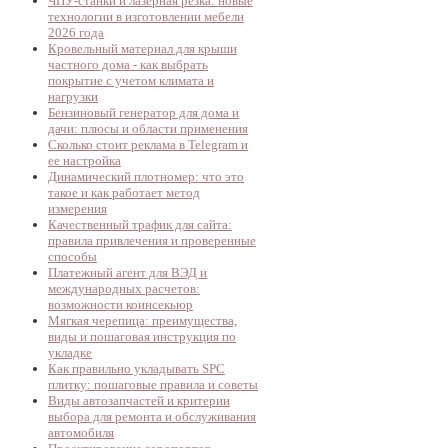
ЧПУ-станки и лазерная резка: новые
технологии в изготовлении мебели
2026 года
Кровельный материал для крыши
частного дома - как выбрать
покрытие с учетом климата и
нагрузки
Бензиновый генератор для дома и
дачи: плюсы и области применения
Сколько стоит реклама в Telegram и
ее настройка
Динамический плотномер: что это
такое и как работает метод
измерения
Качественный трафик для сайта:
правила привлечения и проверенные
способы
Платежный агент для ВЭД и
международных расчетов:
возможности коинсекьюр
Мягкая черепица: преимущества,
виды и пошаговая инструкция по
укладке
Как правильно укладывать SPC
плитку: пошаговые правила и советы
Виды автозапчастей и критерии
выбора для ремонта и обслуживания
автомобиля