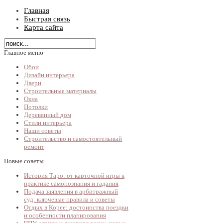
Главная
Быстрая связь
Карта сайта
Главное меню
Обои
Дизайн интерьера
Двери
Строительные материалы
Окна
Потолки
Деревянный дом
Стили интерьера
Наши советы
Строительство и самостоятельный
ремонт
Новые советы
История Таро: от карточной игры к
практике самопознания и гадания
Подача заявления в арбитражный
суд: ключевые правила и советы
Отдых в Корее: достоинства поездки
и особенности планирования