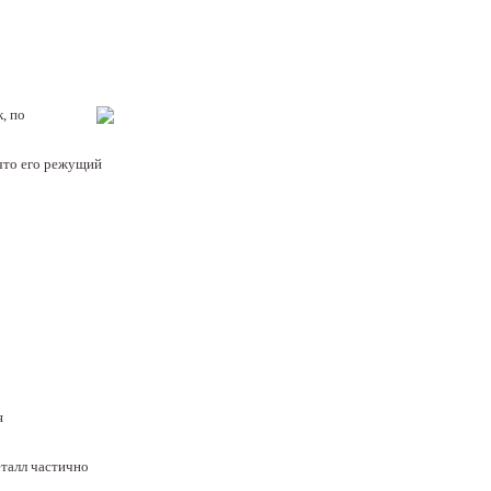
, по
 что его режущий
я
еталл частично