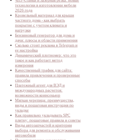
ЧПУ-станки и лазерная резка: новые
технологии в изготовлении мебели
2026 года
Кровельный материал для крыши
частного дома - как выбрать
покрытие с учетом климата и
нагрузки
Бензиновый генератор для дома и
дачи: плюсы и области применения
Сколько стоит реклама в Telegram и
ее настройка
Динамический плотномер: что это
такое и как работает метод
измерения
Качественный трафик для сайта:
правила привлечения и проверенные
способы
Платежный агент для ВЭД и
международных расчетов:
возможности коинсекьюр
Мягкая черепица: преимущества,
виды и пошаговая инструкция по
укладке
Как правильно укладывать SPC
плитку: пошаговые правила и советы
Виды автозапчастей и критерии
выбора для ремонта и обслуживания
автомобиля