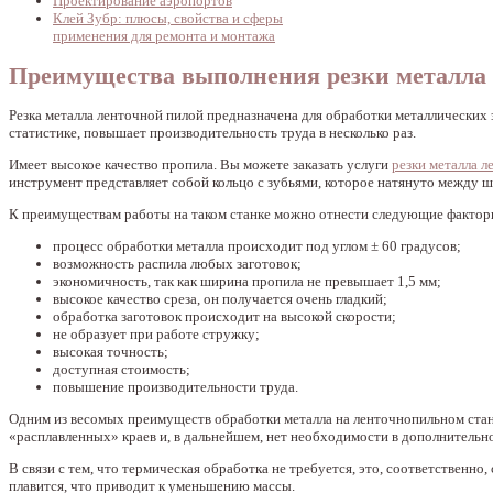
Проектирование аэропортов
Клей Зубр: плюсы, свойства и сферы
применения для ремонта и монтажа
Преимущества выполнения резки металла 
Резка металла ленточной пилой предназначена для обработки металлических 
статистике, повышает производительность труда в несколько раз.
Имеет высокое качество пропила. Вы можете заказать услуги
резки металла 
инструмент представляет собой кольцо с зубьями, которое натянуто между 
К преимуществам работы на таком станке можно отнести следующие фактор
процесс обработки металла происходит под углом ± 60 градусов;
возможность распила любых заготовок;
экономичность, так как ширина пропила не превышает 1,5 мм;
высокое качество среза, он получается очень гладкий;
обработка заготовок происходит на высокой скорости;
не образует при работе стружку;
высокая точность;
доступная стоимость;
повышение производительности труда.
Одним из весомых преимуществ обработки металла на ленточнопильном станке
«расплавленных» краев и, в дальнейшем, нет необходимости в дополнительн
В связи с тем, что термическая обработка не требуется, это, соответственн
плавится, что приводит к уменьшению массы.