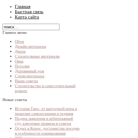
Главная
Быстрая связь
Карта сайта
Главное меню
Обои
Дизайн интерьера
Двери
Строительные материалы
Окна
Потолки
Деревянный дом
Стили интерьера
Наши советы
Строительство и самостоятельный
ремонт
Новые советы
История Таро: от карточной игры к
практике самопознания и гадания
Подача заявления в арбитражный
суд: ключевые правила и советы
Отдых в Корее: достоинства поездки
и особенности планирования