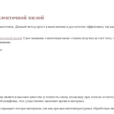
ленточной пилой
заготовок. Данный метод прост в выполнении и достаточно эффективен, так как
ленточной пилой
. Свое название «ленточная пила» станок получил за счет того,
шкивами.
ы:
 является высокое качество и точность спила, поскольку при этом не остаетс
ой шлифовке, что существенно экономит время и материал.
о, сокращает потери материала, так как при высокотемпературных обработках м