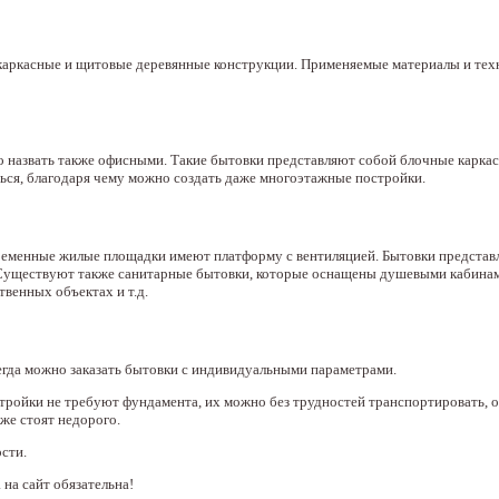
каркасные и щитовые деревянные конструкции. Применяемые материалы и тех
 назвать также офисными. Такие бытовки представляют собой блочные карка
ься, благодаря чему можно создать даже многоэтажные постройки.
ременные жилые площадки имеют платформу с вентиляцией. Бытовки представ
 Существуют также санитарные бытовки, которые оснащены душевыми кабинам
венных объектах и т.д.
егда можно заказать бытовки с индивидуальными параметрами.
тройки не требуют фундамента, их можно без трудностей транспортировать, 
же стоят недорого.
сти.
 на сайт обязательна!