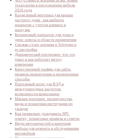
ЧПУ-станки и лазерная резка: новые
технологии в изготовлении мебели
2026 года
Кровельный материал для крыши
частного дома - как выбрать
покрытие с учетом климата и
нагрузки
Бензиновый генератор для дома и
дачи: плюсы и области применения
Сколько стоит реклама в Telegram и
ее настройка
Динамический плотномер: что это
такое и как работает метод
измерения
Качественный трафик для сайта:
правила привлечения и проверенные
способы
Платежный агент для ВЭД и
международных расчетов:
возможности коинсекьюр
Мягкая черепица: преимущества,
виды и пошаговая инструкция по
укладке
Как правильно укладывать SPC
плитку: пошаговые правила и советы
Виды автозапчастей и критерии
выбора для ремонта и обслуживания
автомобиля