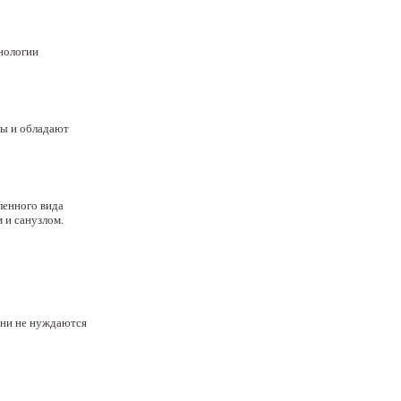
нологии
сы и обладают
ленного вида
 и санузлом.
они не нуждаются