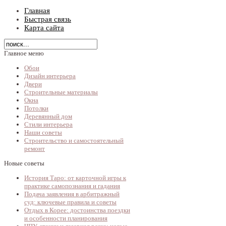
Главная
Быстрая связь
Карта сайта
Главное меню
Обои
Дизайн интерьера
Двери
Строительные материалы
Окна
Потолки
Деревянный дом
Стили интерьера
Наши советы
Строительство и самостоятельный
ремонт
Новые советы
История Таро: от карточной игры к
практике самопознания и гадания
Подача заявления в арбитражный
суд: ключевые правила и советы
Отдых в Корее: достоинства поездки
и особенности планирования