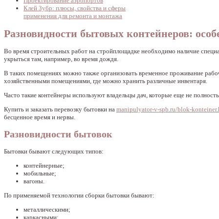
Проектирование аэропортов
Клей Зубр: плюсы, свойства и сферы
применения для ремонта и монтажа
Разновидности бытовых контейнеров: особ
Во время строительных работ на стройплощадке необходимо наличие специ
укрыться там, например, во время дождя.
В таких помещениях можно также организовать временное проживание рабоч
хозяйственными помещениями, где можно хранить различные инвентаря.
Часто такие контейнеры используют владельцы дач, которые еще не полность
Купить и заказать перевозку бытовки на
manipulyator-v-spb.ru/blok-konteiner
бесценное время и нервы.
Разновидности бытовок
Бытовки бывают следующих типов:
контейнерные;
мобильные;
вагоны.
По применяемой технологии сборки бытовки бывают:
металлическими;
каркасными;