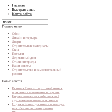
Главная
Быстрая связь
Карта сайта
Главное меню
Обои
Дизайн интерьера
Двери
Строительные материалы
Окна
Потолки
Деревянный дом
Стили интерьера
Наши советы
Строительство и самостоятельный
ремонт
Новые советы
История Таро: от карточной игры к
практике самопознания и гадания
Подача заявления в арбитражный
суд: ключевые правила и советы
Отдых в Корее: достоинства поездки
и особенности планирования