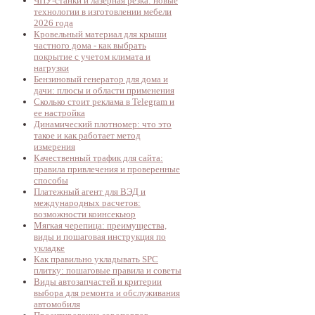
ЧПУ-станки и лазерная резка: новые
технологии в изготовлении мебели
2026 года
Кровельный материал для крыши
частного дома - как выбрать
покрытие с учетом климата и
нагрузки
Бензиновый генератор для дома и
дачи: плюсы и области применения
Сколько стоит реклама в Telegram и
ее настройка
Динамический плотномер: что это
такое и как работает метод
измерения
Качественный трафик для сайта:
правила привлечения и проверенные
способы
Платежный агент для ВЭД и
международных расчетов:
возможности коинсекьюр
Мягкая черепица: преимущества,
виды и пошаговая инструкция по
укладке
Как правильно укладывать SPC
плитку: пошаговые правила и советы
Виды автозапчастей и критерии
выбора для ремонта и обслуживания
автомобиля